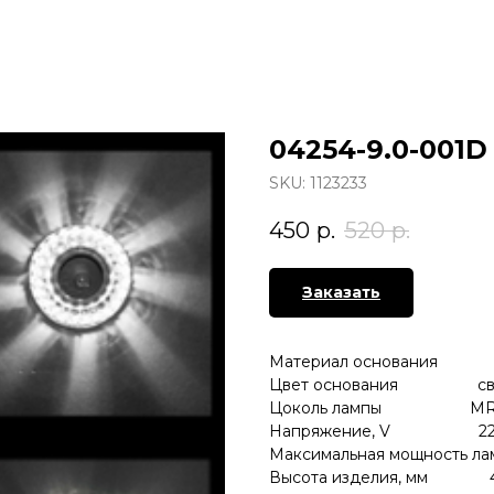
04254-9.0-001
SKU:
1123233
450
р.
520
р.
Заказать
Материал основания м
Цвет основания св.ко
Цоколь лампы MR1
Напряжение, V 22
Максимальная мощность ла
Высота изделия, мм 