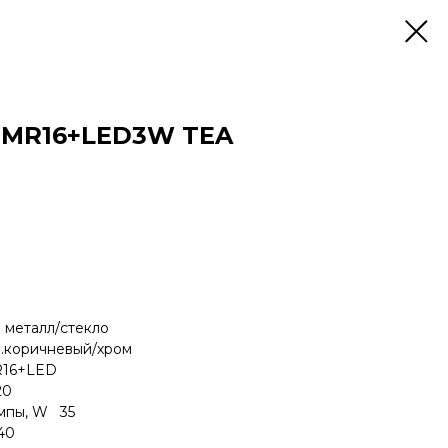
D MR16+LED3W TEA
еталл/стекло
ричневый/хром
6+LED
0
мпы, W 35
40