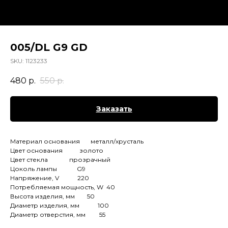
005/DL G9 GD
SKU:
1123233
480
р.
550
р.
Заказать
Материал основания металл/хрусталь
Цвет основания золото
Цвет стекла прозрачный
Цоколь лампы G9
Напряжение, V 220
Потребляемая мощность, W 40
Высота изделия, мм 50
Диаметр изделия, мм 100
Диаметр отверстия, мм 55