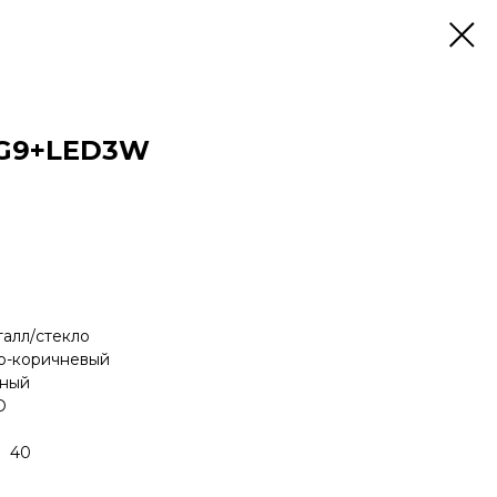
 G9 +LED3W
алл/стекло
-коричневый
ный
D
W 40