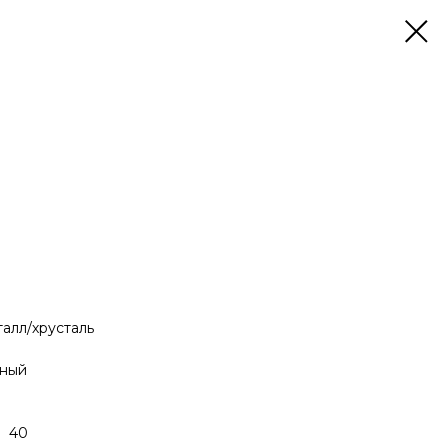
лл/хрусталь
ный
W 40