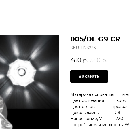
005/DL G9 CR
SKU:
1123233
480
р.
550
р.
Заказать
Материал основания мета
Цвет основания хром
Цвет стекла прозрач
Цоколь лампы G9
Напряжение, V 220
Потребляемая мощность, 