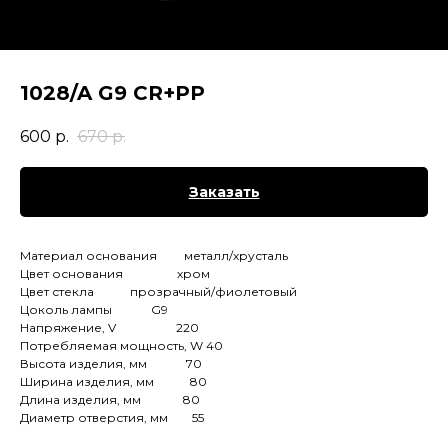
1028/A G9 CR+PP
600
р.
670
р.
Заказать
Материал основания металл/хрусталь
Цвет основания хром
Цвет стекла прозрачный/фиолетовый
Цоколь лампы G9
Напряжение, V 220
Потребляемая мощность, W 40
Высота изделия, мм 70
Ширина изделия, мм 80
Длина изделия, мм 80
Диаметр отверстия, мм 55