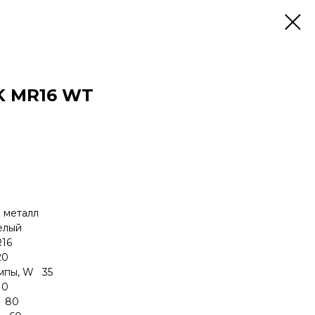
AK MR16 WT
металл
лый
16
0
мпы, W 35
10
 80