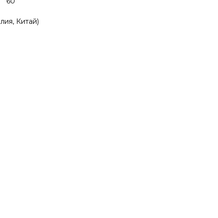
м 60
лия, Китай)