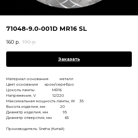
71048-9.0-001D MR16 SL
160
р.
190
р.
Заказать
Материал основания металл
Цвет основания хром/серебро
Цоколь лампы MR16
Напряжение, V 12/220
Максимальная мощность лампы, W 35
Высота изделия, мм 20
Диаметр изделия, мм 95
Диаметр отверстия, мм 65
Производитель: Sneha (Китай)