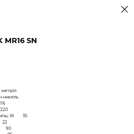
K MR16 SN
металл
-никель
16
220
лампы, W 35
 22
м 90