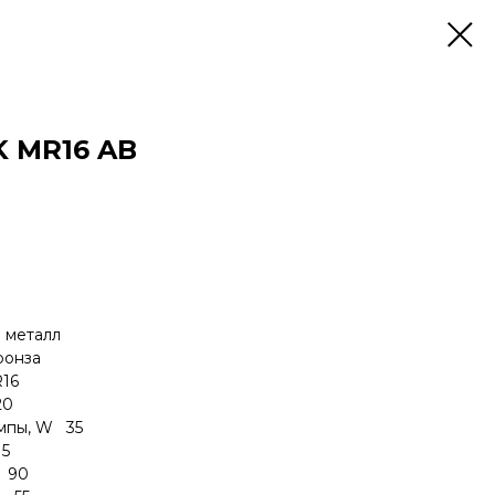
K MR16 AB
металл
онза
16
0
мпы, W 35
5
 90