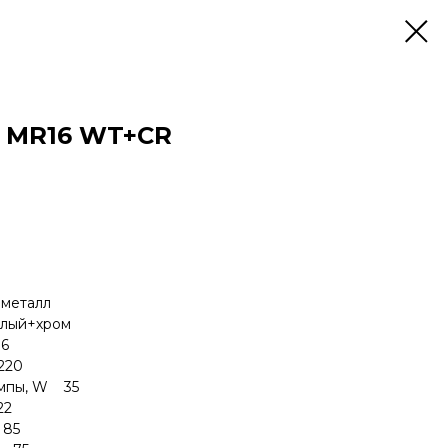
K MR16 WT+CR
еталл
ый+хром
6
220
ампы, W 35
22
85